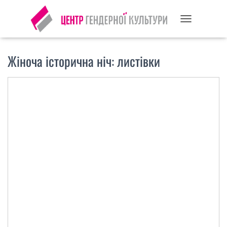
П
Е
Р
Жіноча історична ніч: листівки
Е
М
К
Н
У
Т
И
Н
А
В
І
Г
А
Ц
І
Ю