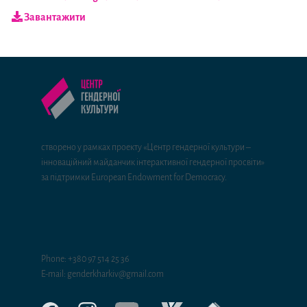
Завантажити
створено у рамках проекту «Центр гендерної культури –
інноваційний майданчик інтерактивної гендерної просвіти»
за підтримки European Endowment for Democracy.
Phone: +380 97 514 25 36
E-mail: genderkharkiv@gmail.com