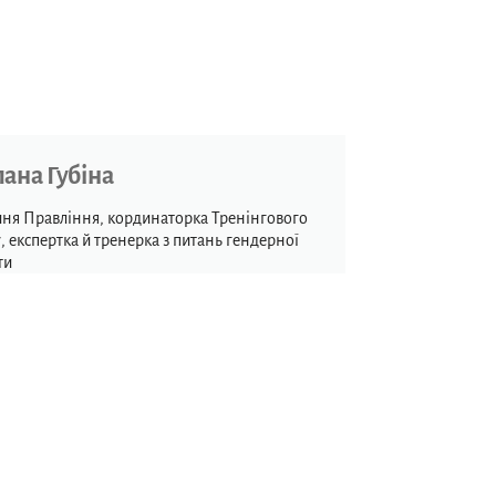
лана Губіна
ня Правління, кординаторка Тренінгового
, експертка й тренерка з питань гендерної
ти