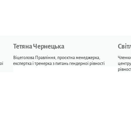
Тетяна Чернецька
Світ
Віцеголова Правління, проєктна менеджерка,
Членки
ої
експертка і тренерка з питань гендерної рівності
центру
рівнос