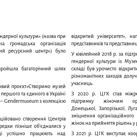
ндерної культури» (назва при
відкритий університет», н
на громадська організація
представників та представниц
ий ресурсний центр») було
У ювілейний 2018 р. за під
гендерної культури із Музеє
пройшла багаторічний шлях
складі був урочисто відкрит
різноманітних заходів долу
учасниць.
оковий проєкт«Створимо музей
 першого та єдиного в Україні
З 2020 р. ЦГК став міжр
ії – Gendermuseum з колекцією
підтримку жіночим орга
Донецької, Запорізької, Луга
зміцнення організаційного 
іційовано створення Центрів
жінок на прийняття рішень у 
ередки пізніше об’єдналися у
оді успішно працюють над
З 2021 р. ЦГК виступає коо