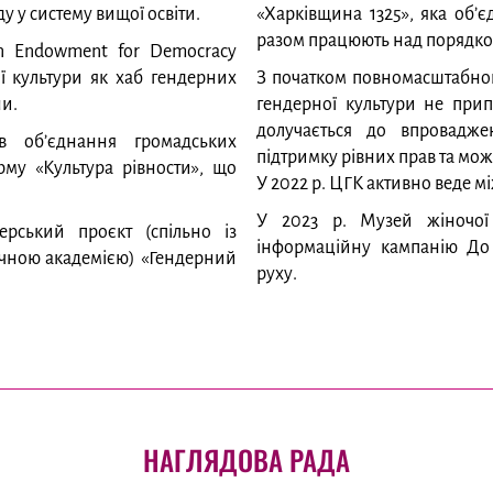
 у систему вищої освіти.
«Харківщина 1325», яка об’єд
разом працюють над порядком
an Endowment for Democracy
 культури як хаб гендерних
З початком повномасштабног
ни.
гендерної культури не прип
долучається до впровадже
в об’єднання громадських
підтримку рівних прав та мо
рму «Культура рівности», що
У 2022 р. ЦГК активно веде м
У 2023 р. Музей жіночої т
ерський проєкт (спільно із
інформаційну кампанію До 
ічною академією) «Гендерний
руху.
НАГЛЯДОВА РАДА