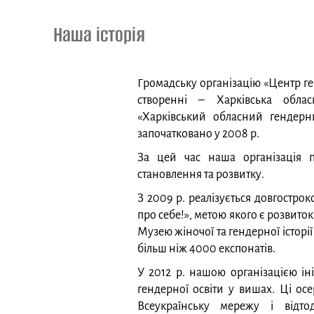
Наша історія
Громадську організацію «Центр ге
створенні – Харківська облас
«Харківський обласний гендерн
започатковано у 2008 р.
За цей час наша організація 
становлення та розвитку.
З 2009 р. реалізується довгостр
про себе!», метою якого є розвиток
Музею жіночої та гендерної істор
більш ніж 4000 експонатів.
У 2012 р. нашою організацією ін
гендерної освіти у вишах. Ці ос
Всеукраїнську мережу і відт