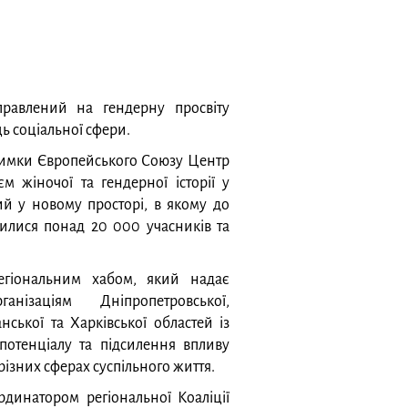
аправлений на гендерну просвіту
ь соціальної сфери.
тримки Європейського Союзу Центр
м жіночої та гендерної історії у
ий у новому просторі, в якому до
чилися понад 20 000 учасників та
егіональним хабом, який надає
нізаціям Дніпропетровської,
нської та Харківської областей із
потенціалу та підсилення впливу
різних сферах суспільного життя.
рдинатором регіональної Коаліції