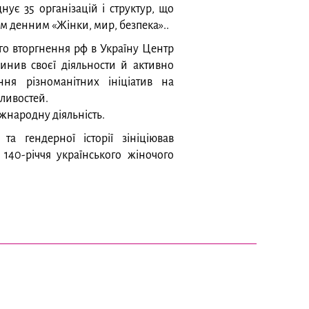
нує 35 організацій і структур, що
 денним «Жінки, мир, безпека»..
о вторгнення рф в Україну Центр
инив своєї діяльности й активно
ння різноманітних ініціатив на
жливостей.
іжнародну діяльність.
а гендерної історії зініціював
140-річчя українського жіночого