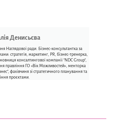
лія Денисьєва
ня Наглядової ради. Бізнес-консультантка за
ами: стратегія, маркетинг, PR, бізнес-тренерка,
сновниця консалтингової компанії "NDC Group",
ня правління ГО «Вік Можливостей», менторка
ізнес", фахівчиня зі стратегичного планування та
іння проєктами.