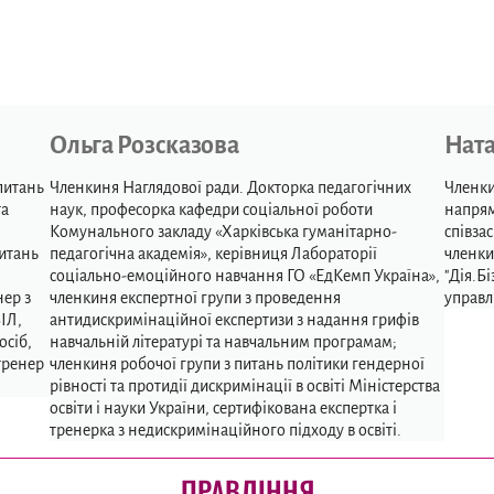
Ольга Розсказова
Ната
питань
Членкиня Наглядової ради. Докторка педагогічних
Членки
та
наук, професорка кафедри соціальної роботи
напрям
Комунального закладу «Харківська гуманітарно-
співза
питань
педагогічна академія», керівниця Лабораторії
членки
соціально-емоційного навчання ГО «ЕдКемп Україна»,
"Дія.Б
нер з
членкиня експертної групи з проведення
управл
ІЛ,
антидискримінаційної експертизи з надання грифів
осіб,
навчальній літературі та навчальним програмам;
тренер
членкиня робочої групи з питань політики гендерної
рівності та протидії дискримінації в освіті Міністерства
освіти і науки України, сертифікована експертка і
тренерка з недискримінаційного підходу в освіті.
ПРАВЛІННЯ