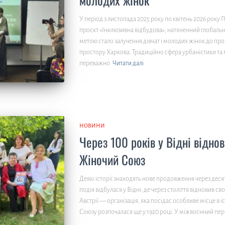
У період з листопада 2025 року по квітень 2026 року 
проєкт «Інклюзивна відбудова», натхненний глобальн
метою стало залучення дівчат і молодих жінок до про
простору Харкова. Традиційно сфера урбаністики та
переважно
Читати далі
НОВИНИ
Через 100 років у Відні віднов
Жіночий Союз
Деякі історії знаходять нове продовження через десять
подія відбулася у Відні, де через століття відновив 
Австрії — організація, яка посідає особливе місце в і
Союзу розпочалася ще у 1920 році. У міжвоєнний пер