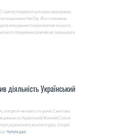
ГО «Центр гендерної культури» реалізувала
ою ініціативою Her City. Його головною
цесів планування та відновлення міського
 міського планування довгий час залишалася
ив діяльність Український
, п’ятдесят чи навіть сто років. Саме така
свою діяльність Український Жіночий Союз в
сторії українського жіночого руху. Історія
іод
Читати далі