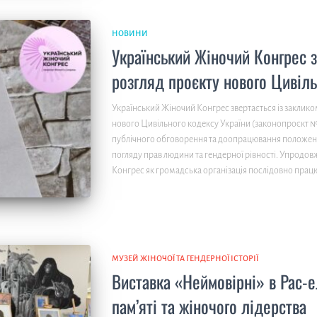
НОВИНИ
Український Жіночий Конгрес з
розгляд проєкту нового Цивіль
Український Жіночий Конгрес звертається із заклико
нового Цивільного кодексу України (законопроєкт 
публічного обговорення та доопрацювання положень
погляду прав людини та гендерної рівності. Упродов
Конгрес як громадська організація послідовно пра
МУЗЕЙ ЖІНОЧОЇ ТА ГЕНДЕРНОЇ ІСТОРІЇ
Виставка «Неймовірні» в Рас-
пам’яті та жіночого лідерства