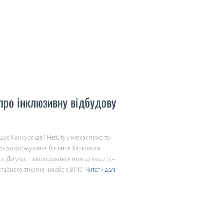
про інклюзивну відбудову
шує Конкурс ідей HerCity у межах проєкту
дь до формування бачення Харкова як
та. До участі запрошуються молоді люди 15–
сштабного вторгнення або є ВПО
Читати далі