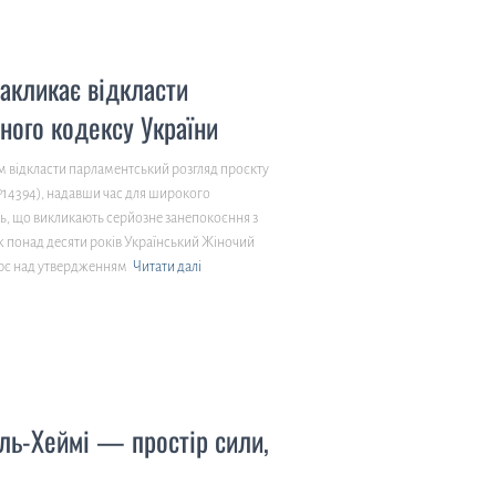
акликає відкласти
ного кодексу України
м відкласти парламентський розгляд проєкту
№14394), надавши час для широкого
, що викликають серйозне занепокоєння з
ж понад десяти років Український Жіночий
цює над утвердженням
Читати далі
ель-Хеймі — простір сили,