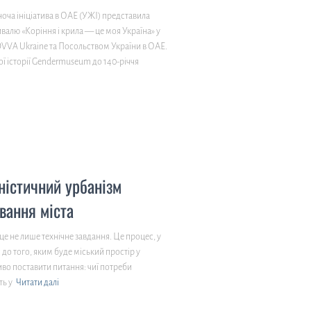
ноча ініціатива в ОАЕ (УЖІ) представила
алю «Коріння і крила — це моя Україна» у
VVA Ukraine та Посольством України в ОАЕ.
ої історії Gendermuseum до 140-річчя
ністичний урбанізм
вання міста
це не лише технічне завдання. Це процес, у
 до того, яким буде міський простір у
во поставити питання: чиї потреби
ть у
Читати далі