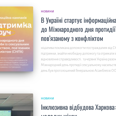
НОВИНИ
В Україні стартує інформаційн
до Міжнародного дня протидії
пов’язаному з конфліктом
ніціатива покликана допомогти постраждалим від СН
підтримки, знайти необхідну допомогу та отримати 
відновлення справедливості. 19 червня Україна разо
Міжнародний день протидії сексуальному насильств
день був проголошений Генеральною Асамблеєю О
НОВИНИ
Інклюзивна відбудова Харкова:
молодих жінок