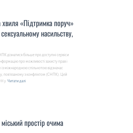
а хвиля «Підтримка поруч»
 сексуальному насильству,
ПК дізнатися більше про доступні сервіси
інформацію про можливості захисту прав і
м із міжнародною спільнотою відзначає
у, пов’язаному з конфліктом (СНПК). Цей
ОН у
Читати далі
 міський простір очима