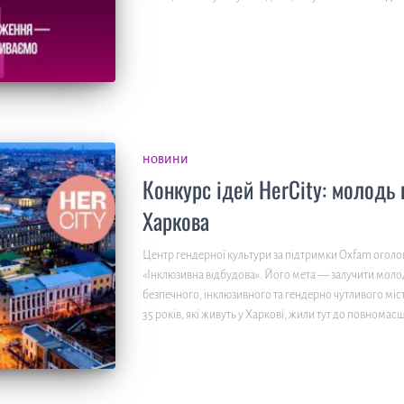
НОВИНИ
Конкурс ідей HerCity: молодь 
Харкова
Центр гендерної культури за підтримки Oxfam оголо
«Інклюзивна відбудова». Його мета — залучити моло
безпечного, інклюзивного та гендерно чутливого міс
35 років, які живуть у Харкові, жили тут до повнома