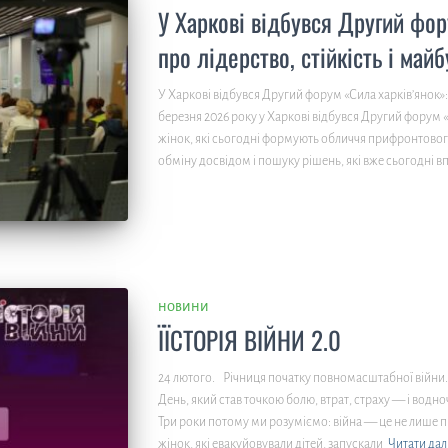
У Харкові відбувся Другий фор
про лідерство, стійкість і майб
У Харкові відбувся Другий форум «Сила харків’янок»: 
березня 2026 року у Харкові відбувся Другий форум «
жінок, які сьогодні формують обличчя прифронтового
обміну досвідом і пошуку рішень, які вже сьогодні в
НОВИНИ
ЇЇСТОРІЯ ВІЙНИ 2.0
24 лютого. Річниця початку повномасштабної війни. Де
День, який став точкою болю, втрат, страху — і водно
Три роки потому ми розуміємо: війна — це не лише 
жінок, які евакуйовували дітей, запускали
Читати дал