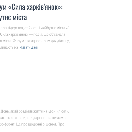
ум «Сила харків’янок»:
утнє міста
про лідерство, стійкість і майбутнє міста 28
Сила харків’янок» — подія, що об’єднала
 міста. Форум став простором для діалогу,
пливають на
Читати далі
нь, який розділив життя на «до» і «після».
час точкою сили, солідарності та незламності.
про фронт. Це про щоденні рішення. Про
і