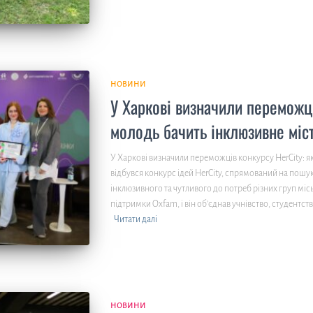
НОВИНИ
У Харкові визначили переможці
молодь бачить інклюзивне міс
У Харкові визначили переможців конкурсу HerCity: я
відбувся конкурс ідей HerCity, спрямований на пошу
інклюзивного та чутливого до потреб різних груп міс
підтримки Oxfam, і він об’єднав учнівство, студентств
Читати далі
НОВИНИ