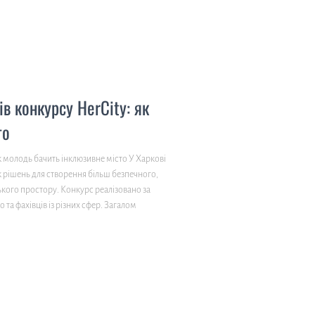
в конкурсу HerCity: як
то
к молодь бачить інклюзивне місто У Харкові
к рішень для створення більш безпечного,
ького простору. Конкурс реалізовано за
о та фахівців із різних сфер. Загалом