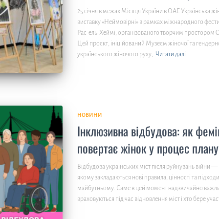
25 січня в межах Місяця України в ОАЕ Українська жі
виставку «Неймовірні» в рамках міжнародного фестив
Рас-ель-Хеймі, організованого творчим простором O
Цей проєкт, ініційований Музеєм жіночої та гендерн
українського жіночого руху,
Читати далі
НОВИНИ
Інклюзивна відбудова: як фемі
повертає жінок у процес плану
Відбудова українських міст після руйнувань війни — 
якому закладаються нові правила, цінності та підходи
майбутньому. Саме в цей момент надзвичайно важли
враховуються під час відновлення міст і хто бере учас