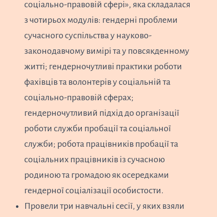
соціально-правовій сфері», яка складалася
з чотирьох модулів: гендерні проблеми
сучасного суспільства у науково-
законодавчому вимірі та у повсякденному
житті; гендерночутливі практики роботи
фахівців та волонтерів у соціальній та
соціально-правовій сферах;
гендерночутливий підхід до організації
роботи служби пробації та соціальної
служби; робота працівників пробації та
соціальних працівників із сучасною
родиною та громадою як осередками
гендерної соціалізації особистости.
Провели три навчальні сесії, у яких взяли