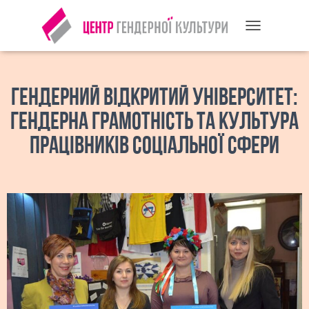
П
Е
Р
Е
М
ГЕНДЕРНИЙ ВІДКРИТИЙ УНІВЕРСИТЕТ:
К
Н
ГЕНДЕРНА ГРАМОТНІСТЬ ТА КУЛЬТУРА
У
ПРАЦІВНИКІВ СОЦІАЛЬНОЇ СФЕРИ
Т
И
Н
А
В
І
Г
А
Ц
І
Ю